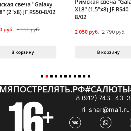
Римская свеча "Galax
ая свеча "Galaxy
XL8" (1,5"х8) JF RS40-
(2"х8) JF RS50-8/02
8/02
руб.
3 990 руб.
2 050 руб.
2 790 руб.
В корзину
В корзину
ЯПОСТРЕЛЯТЬ.РФ
#
САЛЮТЫ
#
8 (912) 743- 43-
ri-shar@mail.ru