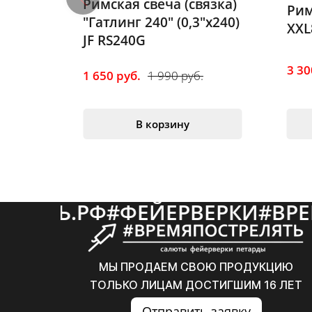
Римская свеча (связка)
Римск
о"
"Гатлинг 240" (0,3"х240)
XXL8" 
5
JF RS240G
3 300 
1 650 руб.
1 990 руб.
В корзину
ЛЯТЬ.РФ
#
ФЕЙЕРВЕРКИ
#
ВРЕМ
МЫ ПРОДАЕМ СВОЮ ПРОДУКЦИЮ
ТОЛЬКО ЛИЦАМ ДОСТИГШИМ 16 ЛЕТ
Отправить заявку