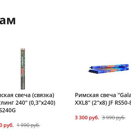
вам
ская свеча (связка)
Римская свеча "Gal
тлинг 240" (0,3"х240)
XXL8" (2"х8) JF RS50-
RS240G
3 300 руб.
3 990 руб.
0 руб.
1 990 руб.