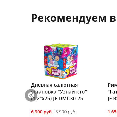
Рекомендуем 
Дневная салютная
Рим
установка "Узнай кто"
"Га
(1,2"х25) JF DMC30-25
JF 
6 900 руб.
8 990 руб.
1 65