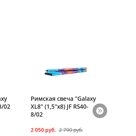
axy
Римская свеча "Galaxy
Римск
8/02
XL8" (1,5"х8) JF RS40-
XL5" (
8/02
5/03
2 050 руб.
2 790 руб.
1 450 