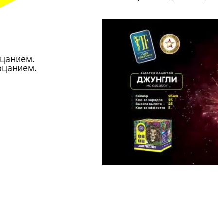
цанием.
рцанием.