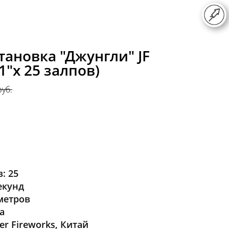
тановка "Джунгли" JF
1"х 25 залпов)
руб.
: 25
екунд
метров
а
er Fireworks, Китай