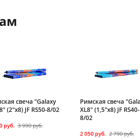
вам
ская свеча "Galaxy
Римская свеча "Gal
" (1,5"х8) JF RS40-
XL5" (1,5"х5) JF RS40
2
5/03
50 руб.
2 790 руб.
1 450 руб.
2 290 руб.