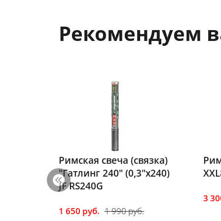
Рекомендуем 
вязка)
Римская свеча "Galaxy
Рим
3"х240)
XXL8" (2"х8) JF RS50-8/02
XL8
8/0
3 300 руб.
3 990 руб.
.
2 0